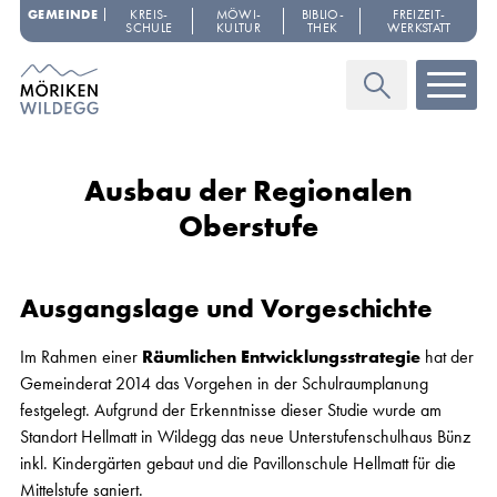
Navigieren in Möriken-Wildegg
Schnellnavigation
GEMEINDE
KREIS­
MÖWI­
BIBLIO­
FREIZEIT­
SCHULE
KULTUR
THEK
WERKSTATT
Haupt
Suche
Ausbau der Regionalen
Oberstufe
Ausgangslage und Vorgeschichte
Im Rahmen einer
Räumlichen Entwicklungsstrategie
hat der
Gemeinderat 2014 das Vorgehen in der Schulraumplanung
festgelegt. Aufgrund der Erkenntnisse dieser Studie wurde am
Standort Hellmatt in Wildegg das neue Unterstufenschulhaus Bünz
inkl. Kindergärten gebaut und die Pavillonschule Hellmatt für die
Mittelstufe saniert.