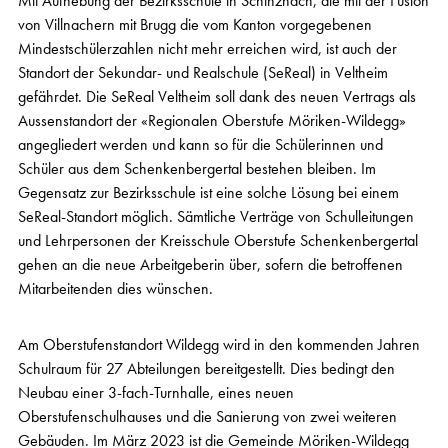
Mit Aufhebung der Bezirksschule in Schinznach, die mit der Fusion
von Villnachern mit Brugg die vom Kanton vorgegebenen
Mindestschülerzahlen nicht mehr erreichen wird, ist auch der
Standort der Sekundar- und Realschule (SeReal) in Veltheim
gefährdet. Die SeReal Veltheim soll dank des neuen Vertrags als
Aussenstandort der «Regionalen Oberstufe Möriken-Wildegg»
angegliedert werden und kann so für die Schülerinnen und
Schüler aus dem Schenkenbergertal bestehen bleiben. Im
Gegensatz zur Bezirksschule ist eine solche Lösung bei einem
SeReal-Standort möglich. Sämtliche Verträge von Schulleitungen
und Lehrpersonen der Kreisschule Oberstufe Schenkenbergertal
gehen an die neue Arbeitgeberin über, sofern die betroffenen
Mitarbeitenden dies wünschen.
Am Oberstufenstandort Wildegg wird in den kommenden Jahren
Schulraum für 27 Abteilungen bereitgestellt. Dies bedingt den
Neubau einer 3-fach-Turnhalle, eines neuen
Oberstufenschulhauses und die Sanierung von zwei weiteren
Gebäuden. Im März 2023 ist die Gemeinde Möriken-Wildegg