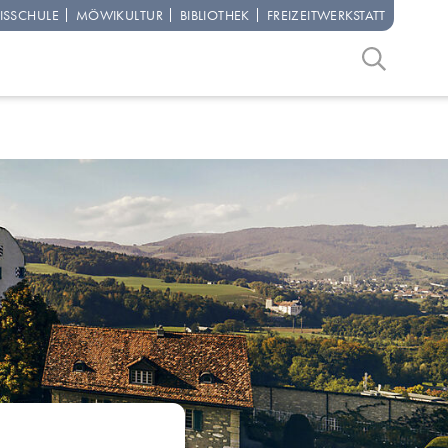
IS­SCHULE
MÖWI­KULTUR
BIBLIO­THEK
FREIZEIT­WERKSTATT
Suchbegriff
Suche start