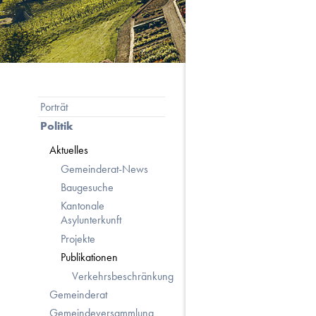
Subnavigation
Porträt
Politik
Aktuelles
Gemeinderat-News
Baugesuche
Kantonale
Asylunterkunft
Projekte
Publikationen
Verkehrsbeschränkung
Gemeinderat
Gemeindeversammlung