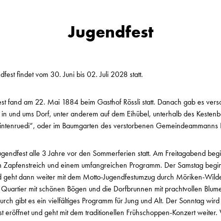
Jugendfest
est findet vom 30. Juni bis 02. Juli 2028 statt.
est fand am 22. Mai 1884 beim Gasthof Rössli statt. Danach gab es ver
e in und ums Dorf, unter anderem auf dem Eihübel, unterhalb des Kesten
Pintenruedi“, oder im Baumgarten des verstorbenen Gemeindeammanns 
ugendfest alle 3 Jahre vor den Sommerferien statt. Am Freitagabend beg
dem Zapfenstreich und einem umfangreichen Programm. Der Samstag beginn
d geht dann weiter mit dem Motto-Jugendfestumzug durch Möriken-Wild
s Quartier mit schönen Bögen und die Dorfbrunnen mit prachtvollen Blum
ch gibt es ein vielfältiges Programm für Jung und Alt. Der Sonntag wird
st eröffnet und geht mit dem traditionellen Frühschoppen-Konzert weiter.