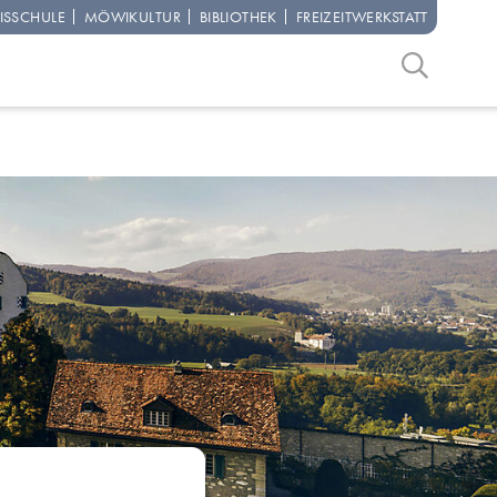
IS­SCHULE
MÖWI­KULTUR
BIBLIO­THEK
FREIZEIT­WERKSTATT
Suchbegriff
Suche start