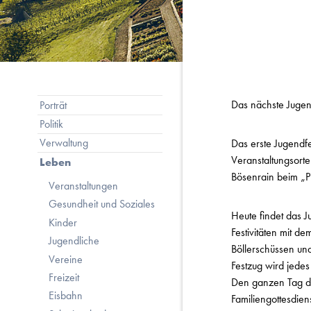
Subnavigation
Das nächste Jugendf
Porträt
Politik
Verwaltung
Das erste Jugendf
Veranstaltungsort
Leben
Bösenrain beim „
Veranstaltungen
Gesundheit und Soziales
Heute findet das J
Kinder
Festivitäten mit 
Jugendliche
Böllerschüssen un
Vereine
Festzug wird jede
Freizeit
Den ganzen Tag dur
Eisbahn
Familiengottesdien