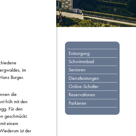
Toplinks
Entsorgung
Schwimmbad
schiedene
Senioren
bergwaldes, im
Hans Burger.
Dienstleistungen
Online-Schalter
innen die
Reservationen
t früh mit den
Parkieren
egg. Für den
en geschmückt.
 mit einem
 Wiederum ist der