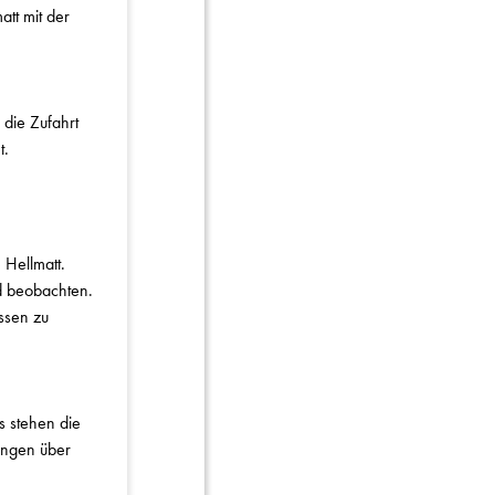
tt mit der
 die Zufahrt
t.
 Hellmatt.
nd beobachten.
ssen zu
s stehen die
ungen über