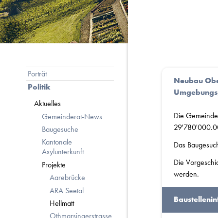
Subnavigation
Porträt
Neubau Obe
Politik
Umgebungsge
Aktuelles
Die Gemeindev
Gemeinderat-News
29'780'000.00 
Baugesuche
Kantonale
Das Baugesuch 
Asylunterkunft
Die Vorgeschic
Projekte
werden.
Aarebrücke
ARA Seetal
Baustelleni
Hellmatt
Othmarsingerstrasse