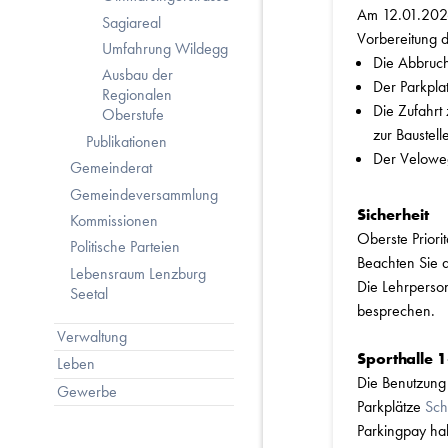
Am 12.01.2026 
Sagiareal
Vorbereitung d
Umfahrung Wildegg
Die Abbruch
Ausbau der
Der Parkplat
Regionalen
Die Zufahrt
Oberstufe
zur Baustell
Publikationen
Der Veloweg
Gemeinderat
Gemeindeversammlung
Sicherheit
Kommissionen
Oberste Priori
Politische Parteien
Beachten Sie d
Lebensraum Lenzburg
Die Lehrperson
Seetal
besprechen.
Verwaltung
Sporthalle 1
Leben
Die Benutzung 
Gewerbe
Parkplätze
Sc
Parkingpay hab