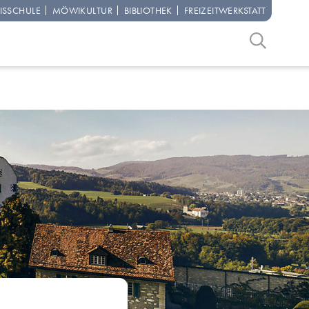
IS­SCHULE
MÖWI­KULTUR
BIBLIO­THEK
FREIZEIT­WERKSTATT
Suchbegriff
Suche start