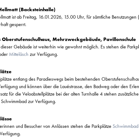
Hellmatt (Backsteinhalle)
llmatt ist ab Freitag, 16.01.2026, 15.00 Uhr, für sämtliche Benutzungen 
haft gesperrt.
 Oberstufenschulhaus, Mehrzweckgebäude, Pavillonschule
dieser Gebäude ist weiterhin wie gewohnt möglich. Es stehen die Parkpl
oder
Mitteläsch
zur Verfügung.
lätze
llplätze entlang des Paradieswegs beim bestehenden Oberstufenschulha
 Verfügung und können über die Lauéstrasse, den Badweg oder den Erlen
atz für die Veloabstellplätze bei der alten Turnhalle 4 stehen zusätzliche
z Schwimmbad zur Verfügung.
lässe
herinnen und Besucher von Anlässen stehen die Parkplätze
Schwimmbad
Verfügung.