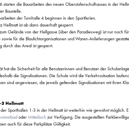
starten die Bauarbeiten des neuen Oberstufenschulhauses in der Hellma
er Baustelle.
arbeiten der Turnhalle 4 beginnen in den Sportferien.
z Hellmatt ist ab dann dauerhaft gesperrt.
 zum Gelände von der Hellgasse (über den Paradiesweg) ist nur noch für
e sowie für die Blaulichtorganisationen und Waren-Anlieferungen gestatte
 durch das Areal ist gesperrt.
tät hat die Sicherheit für alle Benutzerinnen und Benutzer der Schulanlage
eshalb die Signalisationen. Die Schule wird die Verkehrssituation laufe
en sind angewiesen, die jeweils geltenden Signalisationen mit ihren Kla
-3 Hellmatt
der Sporthallen 1-3 in der Hellmatt ist weiterhin wie gewohnt möglich. E
hwimmbad
oder
Mitteläsch
zur Verfügung. Die ausgestellten Parkbewillig
en auch für diese Parkplätze Gültigkeit.