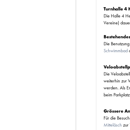
Turnhalle 4 
Die Halle 4 He
Vereine) dauer
Bestehendes
Die Benutzung 
Schwimmbad
Veloabstellp
Die Veloabste
weiterhin zur
werden. Als Ers
beim Parkplat
Grössere An
Für die Besuc
Mitteläsch
zur 