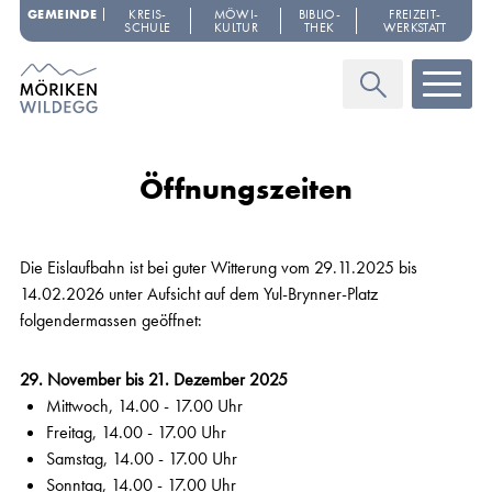
Navigieren in Möriken-Wildegg
Schnellnavigation
GEMEINDE
KREIS­
MÖWI­
BIBLIO­
FREIZEIT­
SCHULE
KULTUR
THEK
WERKSTATT
Haupt
Suche
Öffnungszeiten
Die Eislaufbahn ist bei guter Witterung vom 29.11.2025 bis
14.02.2026 unter Aufsicht auf dem Yul-Brynner-Platz
folgendermassen geöffnet:
29. November bis 21. Dezember 2025
Mittwoch, 14.00 - 17.00 Uhr
Freitag, 14.00 - 17.00 Uhr
Samstag, 14.00 - 17.00 Uhr
Sonntag, 14.00 - 17.00 Uhr