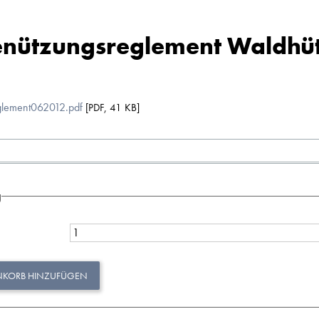
nützungsreglement Waldhü
glement062012.pdf
[
PDF
,
41 KB
]
g
NKORB HINZUFÜGEN