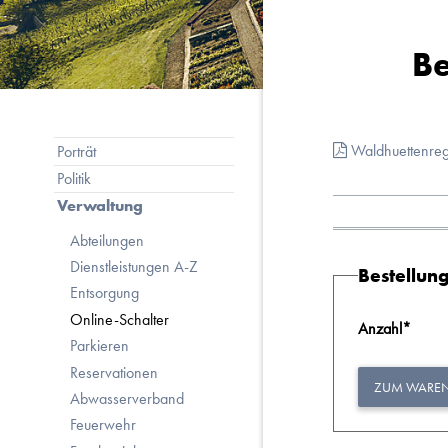
Be
Subnavigation
Waldhuettenre
Porträt
Politik
Verwaltung
Abteilungen
Dienstleistungen A-Z
Bestellun
Entsorgung
Online-Schalter
Anzahl
*
Parkieren
Reservationen
ZUM WARE
Abwasserverband
Feuerwehr