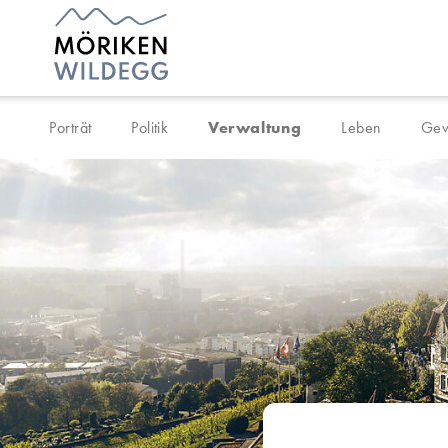
Navigieren in Möriken-Wil
Schnellnavigation
Porträt
Politik
Verwaltung
Leben
Gew