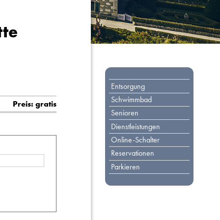
tte
Toplinks
Entsorgung
Schwimmbad
Preis: gratis
Senioren
Dienstleistungen
Online-Schalter
Reservationen
Parkieren