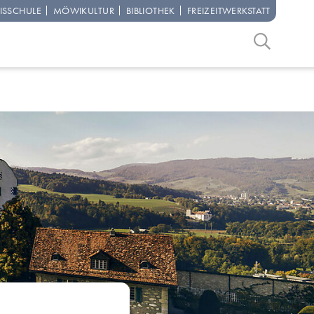
IS­SCHULE
MÖWI­KULTUR
BIBLIO­THEK
FREIZEIT­WERKSTATT
Suchbegriff
Suche start