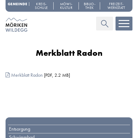
Navigieren in Möriken-Wildegg
Schnellnavigation
GEMEINDE
KREIS­
MÖWI­
BIBLIO­
FREIZEIT­
SCHULE
KULTUR
THEK
WERKSTATT
Haupt
Suche
Merkblatt Radon
Merkblatt Radon
[
PDF
,
2.2 MB
]
Toplinks
Entsorgung
Schwimmbad