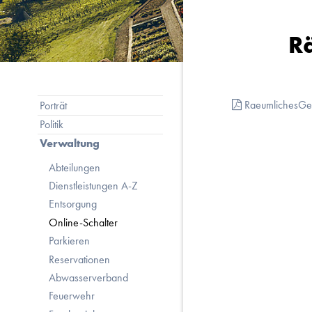
R
Subnavigation
RaeumlichesG
Porträt
Politik
Verwaltung
Abteilungen
Dienstleistungen A-Z
Entsorgung
Online-Schalter
Parkieren
Reservationen
Abwasserverband
Feuerwehr