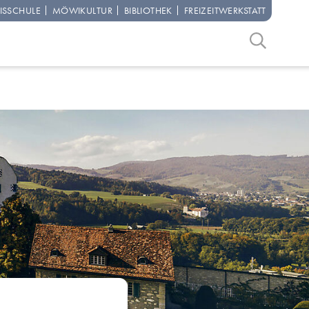
IS­SCHULE
MÖWI­KULTUR
BIBLIO­THEK
FREIZEIT­WERKSTATT
Suchbegriff
Suche start