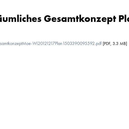
äumliches Gesamtkonzept Pl
esamtkonzeptMoe-Wi20121217Plan1503390095592.pdf
[
PDF
,
3.3 MB
]