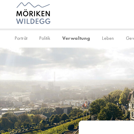
Navigieren in Möriken-Wil
Schnellnavigation
Porträt
Politik
Verwaltung
Leben
Gew