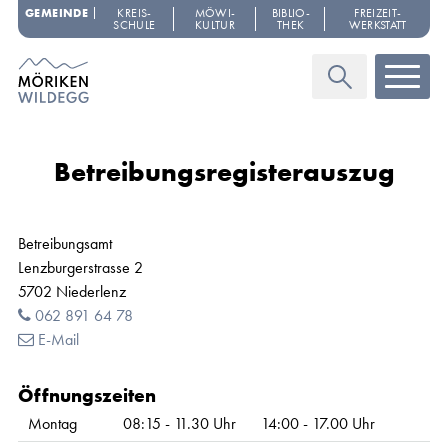
Navigieren in Möriken-Wildegg
Schnellnavigation
GEMEINDE
KREIS­
MÖWI­
BIBLIO­
FREIZEIT­
SCHULE
KULTUR
THEK
WERKSTATT
Haupt
Suche
Betreibungsregisterauszug
Betreibungsamt
Lenzburgerstrasse 2
5702 Niederlenz
062 891 64 78
E-Mail
Öffnungszeiten
Montag
08:15 - 11.30 Uhr
14:00 - 17.00 Uhr