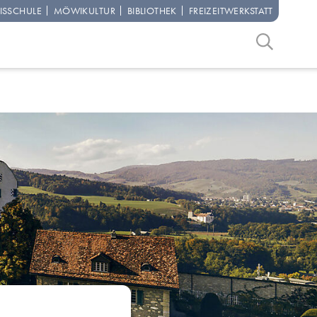
IS­SCHULE
MÖWI­KULTUR
BIBLIO­THEK
FREIZEIT­WERKSTATT
Suchbegriff
Suche start