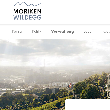
Navigieren in Möriken-Wil
Schnellnavigation
Porträt
Politik
Verwaltung
Leben
Gew