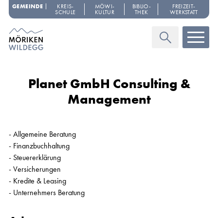
Navigieren in Möriken-Wildegg
Schnellnavigation
GEMEINDE
KREIS­
MÖWI­
BIBLIO­
FREIZEIT­
SCHULE
KULTUR
THEK
WERKSTATT
Haupt
Suche
Planet GmbH Consulting &
Management
- Allgemeine Beratung
- Finanzbuchhaltung
- Steuererklärung
- Versicherungen
- Kredite & Leasing
- Unternehmers Beratung