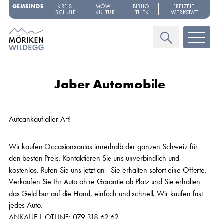
Navigieren in Möriken-Wildegg
Schnellnavigation
GEMEINDE
KREIS­
MÖWI­
BIBLIO­
FREIZEIT­
SCHULE
KULTUR
THEK
WERKSTATT
Haupt
Suche
Jaber Automobile
Autoankauf aller Art!
Wir kaufen Occasionsautos innerhalb der ganzen Schweiz für
den besten Preis. Kontaktieren Sie uns unverbindlich und
kostenlos. Rufen Sie uns jetzt an - Sie erhalten sofort eine Offerte.
Verkaufen Sie Ihr Auto ohne Garantie ab Platz und Sie erhalten
das Geld bar auf die Hand, einfach und schnell. Wir kaufen fast
jedes Auto.
ANKAUF-HOTLINE: 079 318 62 62