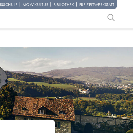
IS­SCHULE
MÖWI­KULTUR
BIBLIO­THEK
FREIZEIT­WERKSTATT
Suchbegriff
Suche start