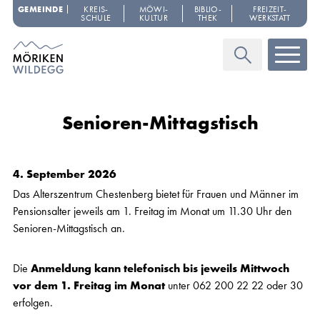
Navigieren in Möriken-Wildegg
Schnellnavigation
GEMEINDE
KREIS­
MÖWI­
BIBLIO­
FREIZEIT­
SCHULE
KULTUR
THEK
WERKSTATT
Haupt
Suche
Senioren-Mittagstisch
4. September 2026
Das Alterszentrum Chestenberg bietet für Frauen und Männer im
Pensionsalter jeweils am 1. Freitag im Monat um 11.30 Uhr den
Senioren-Mittagstisch an.
Die
Anmeldung kann telefonisch bis jeweils Mittwoch
vor dem 1. Freitag im Monat
unter 062 200 22 22 oder 30
erfolgen.